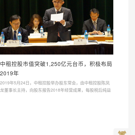
中租控股巿值突破1,250亿元台币，积极布局
2019年
2019年5月24日，中租控股举办股东常会，由中租控股陈凤
龙董事长主持，向股东报告2018年经营成果，每股税后纯益
（EPS）新台币10.37元。