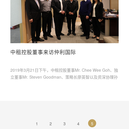
中租控股董事来访仲利国际
2019年3月21日下午，中租控股董事Mr. Chee Wee Goh、独
立董事Mr. Steven Goodman、策略长廖英智以及资深协理孙
菁英，到访位于上海市长宁区的仲利国际总部大楼进行参观
拜访，行政部资深协理钱世伟携企划部员工殷赛君、王昭坤
作为英文解说，为各位长官进行了详细的介绍。
1
2
3
4
5