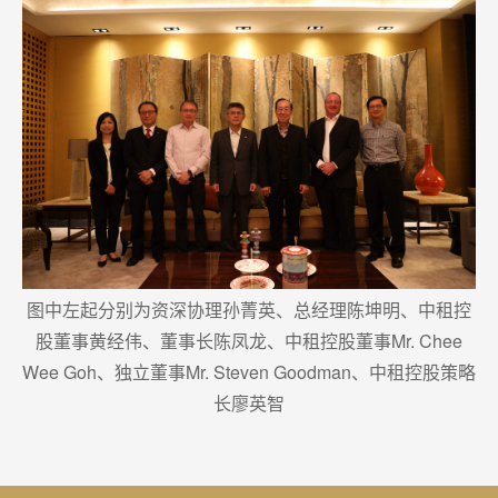
图中左起分别为资深协理孙菁英、总经理陈坤明、中租控
股董事黄经伟、董事长陈凤龙、中租控股董事Mr. Chee
Wee Goh、独立董事Mr. Steven Goodman、中租控股策略
长廖英智