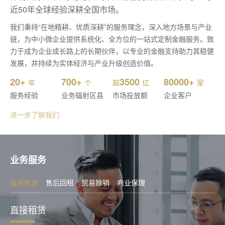
近50年全球经验深耕全国市场。
我们秉持“在地精耕、优质深耕”的服务理念，深入地方场景与产业
链，为中小微企业提供系统化、全方位的一站式定制金融服务。致
力于成为企业成长路上的长期伙伴，以专业的金融支持助力其稳健
发展，并持续为实体经济与产业升级创造价值。
20+
700+
3500
80000+
年
个
超
亿
家
服务经验
业务辐射区县
市场投放额
企业客户
进一步了解我们
业务服务
直接租赁
售后回租
贸易赊销
商业保理
直接租赁