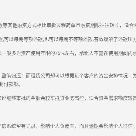
货款等其他融资方式相比审批过程简单且融资期限往往较长，适合
款,可以每期等额还款,也可以每期不等额还款,有效缓解了还款压
限一般多为资产使用年限的75%左右，承租人不需在使用期间内
，整笔归还：而租赁公司却可以根据每个客户的资金安排情况，
制付款额。
来说能够审批的金额会较车抵贷业务高些，适合资金需求额度较
征信系统留有记录，影响个人负债率，而且逾期会影响个人征信