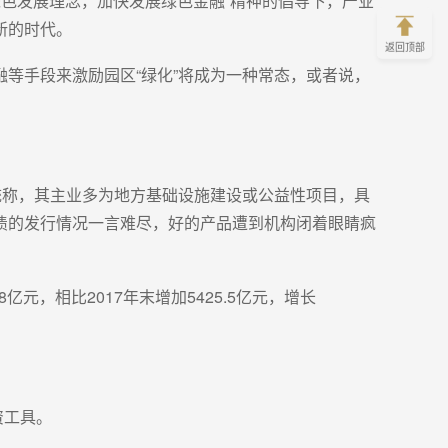
绿色发展理念，加快发展绿色金融”精神的倡导下，产业
新的时代。
返回顶部
等手段来激励园区“绿化”将成为一种常态，或者说，
统称，其主业多为地方基础设施建设或公益性项目，具
债的发行情况一言难尽，好的产品遭到机构闭着眼睛疯
亿元，相比2017年末增加5425.5亿元，增长
资工具。