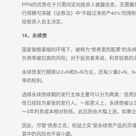
PPN的优势在于只需向定向投资人披露信息，无需
行规模可突破《证券法》中“不超过净资产40%”的
给投资人自主决定。
16、永续债
国家银根紧缩的环境下，被称为“债券里的股票”的
负债率被拉高的风险；对于投资者来说，利息较高的
永续债发行期限以3+N和5+N为主，还有少量2+N
率的权利。
选择永续债续期的发行主体主要可以分为两类：信用
性已经较为紧张的发行人。一般意义上，永续债被认
～3年利息成本相对较低，此后则会大幅上涨，如果企
因此，尽管“债券之名，权益之实”是永续债产品的
其中的风险也不容小觑。