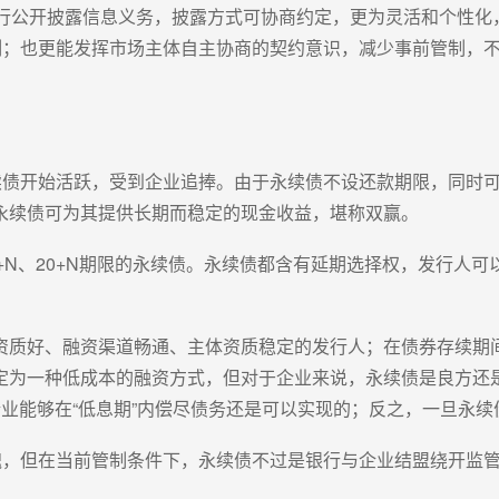
履行公开披露信息义务，披露方式可协商约定，更为灵活和个性化
限制；也更能发挥市场主体自主协商的契约意识，减少事前管制，
永续债开始活跃，受到企业追捧。由于永续债不设还款期限，同时
永续债可为其提供长期而稳定的现金收益，堪称双赢。
、9+N、20+N期限的永续债。永续债都含有延期选择权，发行
资质好、融资渠道畅通、主体资质稳定的发行人；在债券存续期
定为一种低成本的融资方式，但对于企业来说，永续债是良方还
业能够在“低息期”内偿尽债务还是可以实现的；反之，一旦永
灵魂，但在当前管制条件下，永续债不过是银行与企业结盟绕开监