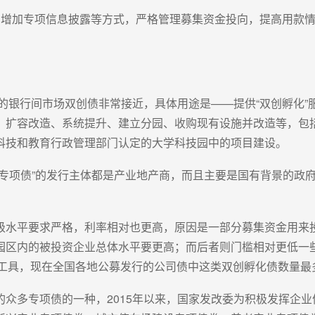
、增加专项信息披露等方式，严格管理募集资金投向，提高用款
述的银行间市场双创债非常接近，具体用途是——提供“双创孵化
、扩容改造、系统提升、建立分园、收购现有设施并改造等，包括
科技和教育行政管理部门认定的大学科技园中的项目建设。
化专项债”的发行主体都是产业地产商，而且主要是国有背景的政
级水平要求严格，利率相对也更高，原因是一部分募集资金用来
园区内的被投资企业总体水平要更高；而后者则门槛相对更低一些
资工具，现在全国各地公募发行的公司债中这类双创孵化债数量最
众多专项债的一种，2015年以来，国家发改委为积极发挥企业