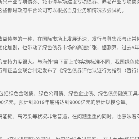
新兴产业专项债券、城市停车场建设专项债券、养老产业专项债券
这些都是政府平台公司可以根据自身业务和情况去尝试的。
收益债券的一种，在国际市场上发展迅速，发行与募集都与正常
变化加剧，也带动了绿色债券市场的高速扩张，据测算，过去5年
支持力度很大。与海外“自下而上”的实施标准不同，我国绿色债
底，央行和证监会联合制定发布了《绿色债券评估认证行为指引（暂
（包括绿色金融债、绿色公司债、绿色企业债、绿色债务融资工
0亿元，预计到2019年底将达到9000亿元的累计规模总量。
高能耗、高污染等状况非常普遍，在问题重重的同时，也意味着