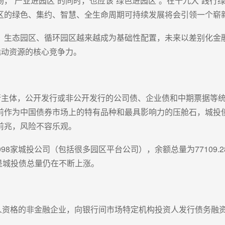
，“产业进园区”的同时，也应该“绿色进园区”。在十九大“践行
区的绿色、集约、智慧、全生命周期可持续发展将会引领一个崭
、生态园区、循环园区越来越成为基础性配置，未来以差别化金融
撬动资源的核心竞争力。
行主体，公开发行或非公开发行的公司债、企业债和中期票据等
前作为中国债券市场上的特有品种和最具影响力的压舱石，城投
前兆，风险不容乐观。
98家城投公司（包括很多园区平台公司），余额总量为77109.28
但是城投债总量仍在不断上涨。
法人资格的非金融企业，向银行间市场特定机构投资人发行债务融