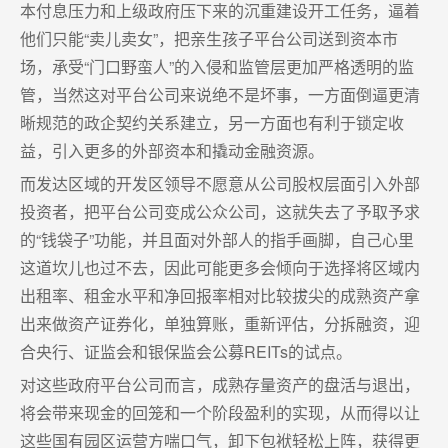
本付息压力和上级政府压下来的沉重建设开工任务，逼着
他们只能“卖儿卖女”，把亲生孩子平台公司送到资本市
场，承受“门口野蛮人”的入侵和监管层更加严格透明的监
管，当然这对平台公司来说绝不是坏事，一方面倒逼更清
晰规范的政企契约关系建立，另一方面也有利于锁定收
益，引入更多的外部资本和撬动金融资源。
而发达区域的开发区领导不愿意从公司股权层面引入外部
投资者，把平台公司变成公众公司，这就失去了予取予求
的“钱袋子”功能，并且面对外部人的指手画脚，自己心里
这道坎儿也过不去，因此可能更多会倾向于选择将区域内
出租率、租金水平和净回报率相对比较拔尖的成熟资产拿
出来做资产证券化，单独算账，重新评估，分拆融资，迎
合央行、证监会和银保监会公募REITs的试点。
对这些政府平台公司而言，成熟存量资产的盘活与退出，
将会带来现金的回笼和一个阶段盈利的实现，从而得以让
这些国有园区运营方喘口气，卸下包袱轻松上阵，获得更