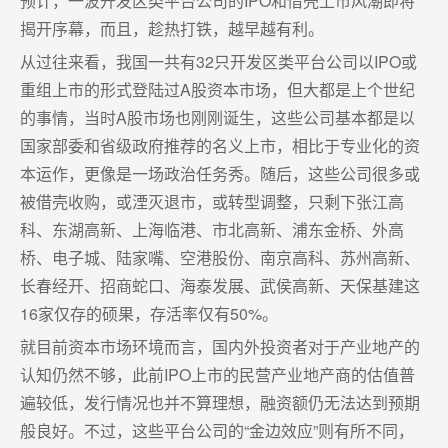
预计，一波开发区类平台公司的IPO和借壳上市风潮即将
揭开序幕，而且，趁热打铁，越早越有利。
从过往来看，我国一共有32只开发区类平台公司以IPO或
重组上市的形式登陆过A股资本市场，但大都是上个世纪
的事情，当时A股市场也刚刚诞生，这些公司基本都是以
国家部委和省级政府推荐的名义上市，相比于专业化的资
本运作，更像是一场政治任务秀。随后，这些公司很多或
被借壳收购，或湮灭退市，或转型调整，只剩下张江高
科、东湖高新、上海临港、市北高新、浦东金桥、外高
桥、电子城、陆家嘴、空港股份、南京高科、苏州高新、
长春经开、招商蛇口、海泰发展、武侯高新、天保基建这
16家仅存的硕果，存活率仅有50%。
就目前资本市场环境而言，国内外投资者对于产业地产的
认知仍然不够，此前IPO上市的民营产业地产商的估值普
遍较低，发行情况也并不算理想，融资额仍无法达到预期
般良好。不过，这些平台公司的“金边效应”则有所不同，