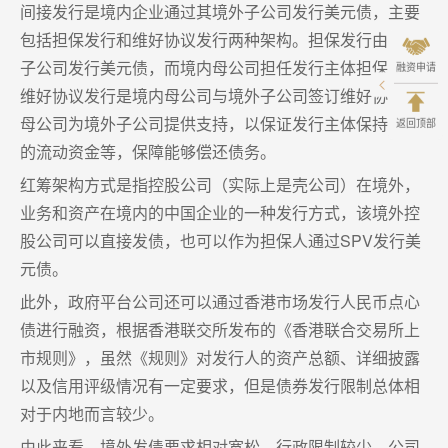
间接发行是境内企业通过其境外子公司发行美元债，主要
包括担保发行和维好协议发行两种架构。担保发行由境外
子公司发行美元债，而境内母公司担任发行主体担保人；
融资申请
维好协议发行是境内母公司与境外子公司签订维好协议，
母公司为境外子公司提供支持，以保证发行主体保持适当
返回顶部
的流动资金等，保障能够偿还债务。
红筹架构方式是指控股公司（实际上是壳公司）在境外，
业务和资产在境内的中国企业的一种发行方式，该境外控
股公司可以直接发债，也可以作为担保人通过SPV发行美
元债。
此外，政府平台公司还可以通过香港市场发行人民币点心
债进行融资，根据香港联交所发布的《香港联合交易所上
市规则》，虽然《规则》对发行人的资产总额、详细披露
以及信用评级情况有一定要求，但是债券发行限制总体相
对于内地而言较少。
由此来看，境外发债要求相对宽松，行政限制较少，公司