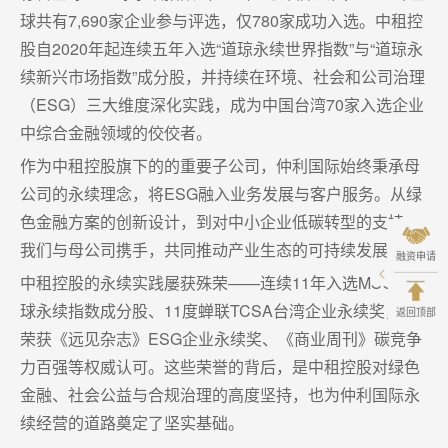
球共有7,690家企业参与评选，仅780家成功入选。中租控
股自2020年起连续五年入选“道琼永续世界指数”与“道琼永
续新兴市场指数”成分股，并持续在环境、社会和公司治理
（ESG）三大维度深化实践，成为中国台湾70家入选企业
中综合金融领域的佼佼者。
作为中租控股旗下的的重要子公司，仲利国际始终秉承母
公司的永续理念，将ESG融入业务发展与客户服务。从绿
色金融方案的创新设计，到对中小企业低碳转型的支持，
我们与母公司携手，共同推动产业生态的可持续发展。
融资申请
中租控股的永续实践屡获殊荣——连续11年入选MSCI全
球永续指数成分股、11度蝉联TCSA台湾企业永续奖，并
返回顶部
荣获《远见杂志》ESG企业永续奖、《商业周刊》碳竞争
力百强等权威认可。这些荣誉的背后，是中租控股对绿色
金融、社会公益与合规治理的高度坚持，也为仲利国际永
续经营的道路奠定了坚实基础。