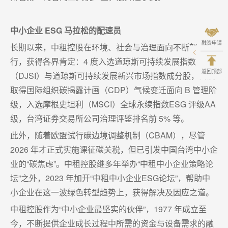
中小企业 ESG 马拉松的配速员
融资申请
长期以来，中租控股在环境、社会与治理面向不断努力前
行，获得各界肯定：4 度入选道琼斯可持续发展指数
返回顶部
（DJSI）与道琼斯可持续发展新兴市场指数成分股，首度
取得国际组织碳揭露计画（CDP）气候变迁面向 B 管理阶
级，入选摩根史坦利（MSCI）全球永续指数ESG 评级AA
级，台湾证券交易所公司治理评鉴排名前 5% 等。
此外，随着欧盟试行碳边境调整机制（CBAM），尽管
2026 年才正式实施课征碳关税，但已引发中国台湾中小企
业的“碳焦虑”。中租控股继多年举办“中租中小企业策略论
坛”之外，2023 年加开“中租中小企业ESG论坛”，帮助中
小企业在这一波绿色转型趋势上，获得解决及因应之道。
中租控股作为“中小企业最坚实的伙伴”，1977 年成立至
今，不断提供企业成长过程中所需的资金与设备需求的融