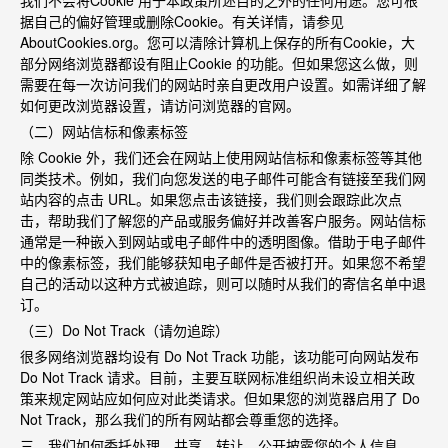
我们不会将
Cookie
用于本政策所述目的之外的任何用途。您可根
据自己的偏好管理或删除
Cookie
。有关详情，请参见
AboutCookies.org
。您可以清除计算机上保存的所有
Cookie
，大
部分网络浏览器都设有阻止
Cookie
的功能。但如果您这么做，则
需要在每一次访问我们的网站时亲自更改用户设置。如需详细了解
如何更改浏览器设置，请访问浏览器的官网。
（二）网站信标和像素标签
除
Cookie
外，我们还会在网站上使用网站信标和像素标签等其他
同类技术。例如，我们向您发送的电子邮件可能含有链接至我们网
站内容的点击
URL
。如果您点击该链接，我们则会跟踪此次点
击，帮助我们了解您的产品或服务偏好并改善客户服务。网站信标
通常是一种嵌入到网站或电子邮件中的透明图像。借助于电子邮件
中的像素标签，我们能够获知电子邮件是否被打开。如果您不希望
自己的活动以这种方式被追踪，则可以随时从我们的寄信名单中退
订。
（三）
Do Not Track
（请勿追踪）
很多网络浏览器均设有
Do Not Track
功能，该功能可向网站发布
Do Not Track
请求。目前，主要互联网标准组织尚未设立相关政
策来规定网站应如何应对此类请求。但如果您的浏览器启用了
Do
Not Track
，那么我们的所有网站都会尊重您的选择。
三、我们如何委托处理、共享、转让、公开披露您的个人信息