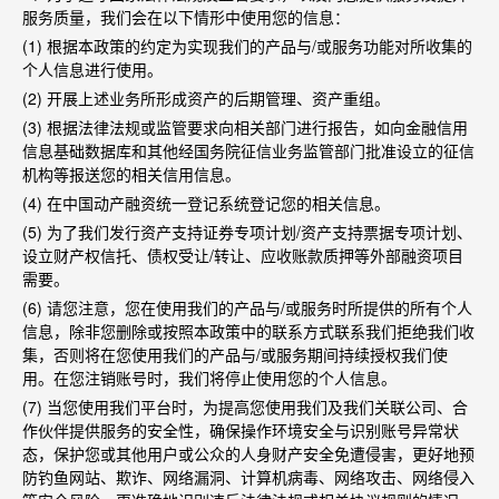
服务质量，我们会在以下情形中使用您的信息：
(1)
根据本政策的约定为实现我们的产品与
/
或服务功能对所收集的
个人信息进行使用。
(2)
开展上述业务所形成资产的后期管理、资产重组。
(3)
根据法律法规或监管要求向相关部门进行报告，如向金融信用
信息基础数据库和其他经国务院征信业务监管部门批准设立的征信
机构等报送您的相关信用信息。
(4)
在中国动产融资统一登记系统登记您的相关信息。
(5)
为了我们发行资产支持证券专项计划
/
资产支持票据专项计划、
设立财产权信托、债权受让
/
转让、应收账款质押等外部融资项目
需要。
(6)
请您注意，您在使用我们的产品与
/
或服务时所提供的所有个人
信息，除非您删除或按照本政策中的联系方式联系我们拒绝我们收
集，否则将在您使用我们的产品与
/
或服务期间持续授权我们使
用。在您注销账号时，我们将停止使用您的个人信息。
(7)
当您使用我们平台时，为提高您使用我们及我们关联公司、合
作伙伴提供服务的安全性，确保操作环境安全与识别账号异常状
态，保护您或其他用户或公众的人身财产安全免遭侵害，更好地预
防钓鱼网站、欺诈、网络漏洞、计算机病毒、网络攻击、网络侵入