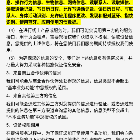
息、操作行为信息、生物信息、网络信息、读联系人、读取短信、
读取通话记录、写日历日程、允许写通话记录、读日历日程、写联
系人、身体活动识别、允许应用程序更改、发现和配对蓝牙、指纹
识别、使用蓝牙、应用使用习惯数据。
（
4
） 在进行线上产品或服务时，我们可能会调用第三方的的服务
接口，用于页面埋点，需要您授权我们获取以下权限：读取设备信
息，您提供的上述信息，将在您使用我们服务期间持续授权我们使
用。
（
5
） 为确保您的信息的安全，我们对上述信息负有保密义务，并
尽最大努力采取各种措施保证信息安全。
3
、来自商业合作伙伴的信息
我们可能会从商业合作伙伴处获得您的信息，信息类型不会超出
“
基本业务功能
”
中您授权的范围。
4
、来自其他第三方的信息
我们可能会通过其他第三方对您提供的信息进行验证，或者通过您
提供的信息在第三方渠道查询您的其他信息，信息类型不会超出
“
基本业务功能
”
中您授权的范围。
5
、设备权限调用
在提供服务过程中，为了保证您能正常使用产品功能，我们会向系
统申请您的以下设备权限，申请前我们会征询您的同意，您可以选