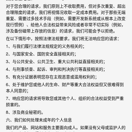
对于您合理的请求，我们原则上不收取费用，但对多次重复、超出
合理限度的请求，我们将视情况收取一定成本费用。对于那些无端
重复、需要过多技术手段（例如，需要开发新系统或从根本上改变
现行惯例）、给他人合法权益带来风险或者非常不切实际（例如，
涉及备份磁带上存放的信息）的请求，我们可能会予以拒绝。
在以下情形中，按照法律法规要求，我们将无法响应您的请求：
1
、与我们履行法律法规规定的义务相关的；
2
、与国家安全、国防安全直接相关的；
3
、与公共安全、公共卫生、重大公共利益直接相关的；
4
、与刑事侦查、起诉、审判和判决执行等直接相关的；
5
、有充分证据表明您存在主观恶意或滥用权利的；
6
、处于维护您或他人的生命、财产等重大合法权益但又很难得到
本人同意的；
7
、响应您的请求将导致您或其他个人、组织的合法权益受到严重
损害的。
8
、涉及商业秘密的。
六、我们如何处理未成年的个人信息
我们的产品、网站和服务主要面向成人。如果没有父母或监护人的