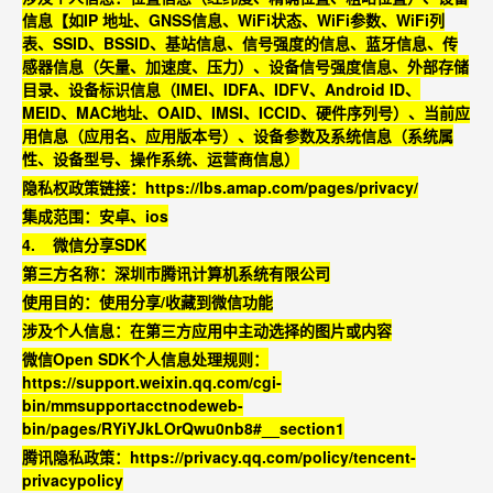
信息【
如IP
地址、GNSS
信息、WiFi
状态、WiFi
参数、WiFi
列
表、SSID
、BSSID
、基站信息、信号强度的信息、蓝牙信息、传
感器信息（矢量、加速度、压力）、设备信号强度信息、外部存储
目录、设备标识信息（IMEI
、IDFA
、IDFV
、Android ID
、
MEID
、MAC
地址、OAID
、IMSI
、ICCID
、硬件序列号）、当前应
用信息（应用名、应用版本号）、设备参数及系统信息（系统属
性、设备型号、操作系统、运营商信息）
隐私权政策链接：
https://lbs.amap.com/pages/privacy/
集成范围：安卓、ios
4.
微信分享SDK
第三方名称：深圳市腾讯计算机系统有限公司
使用目的：使用分享/
收藏到微信功能
涉及个人信息：在第三
方应用中主动选择的图片或内容
微信Open SDK
个人信息处理规则：
https://support.weixin.qq.com/cgi-
bin/mmsupportacctnodeweb-
bin/pages/RYiYJkLOrQwu0nb8#__section1
腾讯隐私政策：
https://privacy.qq.com/policy/tencent-
privacypolicy