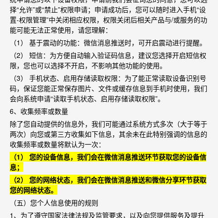
择
“
允许
”
或
“
禁止
”
权限申请；申请成功后，您可以随时进入手机
“
设
置
-
权限管理
”
中关闭相应权限，权限关闭后相关产品与
/
或服务的功
能可能无法正常使用，请您理解：
（
1
） 基于震动的功能：微信消息推送时，可开启震动进行提醒。
（
2
） 短信：为方便自动输入验证码信息，建议您选择开启短信权
限，您也可以选择不开启，不影响其他功能的使用。
（
3
） 手机状态、启用存储读取权限：为了能正常读取设备识别号
码，保证您能正常保存图片、文件或缓存信息到手机时使用，我们
会向系统申请
“
读取手机状态、启用存储读取权限
”
。
6
、收集频率或数量
除了您自动提供的信息外，我们可能通过系统方式多次（大于等于
两次）向您或第三方收集如下信息，其余未在此特别强调的信息的
收集频率或数量将默认为一次：
（
1
） 您的设备信息，我们会在微信消息推送环节获取您的设备信
息；
（
2
） 您的网络状态，我们会在微信消息推送和微信分享环节获取
您的网络状态。
（五）您个人信息使用的规则
1
、为了遵守国家法律法规及监管要求，以及向您提供服务及提升