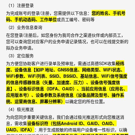
（
1
）注册登录
为完成账号的登录
/
注册，您需提供以下信息：
您的姓名、手机号
码、手机动态码、工作单位
或员工编号、密码等
（
2
）业务信息查询
在您登录
/
注册后，如您身份为我司合作之渠道伙伴或内部员工，
您可以查询您对应客户的业务申请记录情况，也可以在线提交新的
拟办业务申请。
（
3
）定位服务
为方便您协助客户进行录单及预审批，需通过高德
SDK
收集
经纬
度、设备信息【如
IP
地址、
GNSS
信息、网络类型、
WiFi
状态、
WiFi
参数、
WiFi
列表、
SSID
、
BSSID
、基站信息、
WiFi
信号强度
的信息传感器信息（矢量、加速度、压力）、设备信号强度信
息】、设备标识信息（
IDFA
、
OAID
）、当前应用信息（应用名、
应用版本号）、设备参数及系统信息（设备品牌及型号、操作系
统、运营商信息、屏幕分辨率）
以确定您的所在位置。
（
4
）极光推送
为向您同步重要关键信息，我们会通过极光推送形式向您推送消
息，需收集
设备标识符（包括
Android ID
、
GAID
、
OAID
、
UAID
、
IDFA
）
：用于生成脱敏的终端用户设备唯一性标识，以确