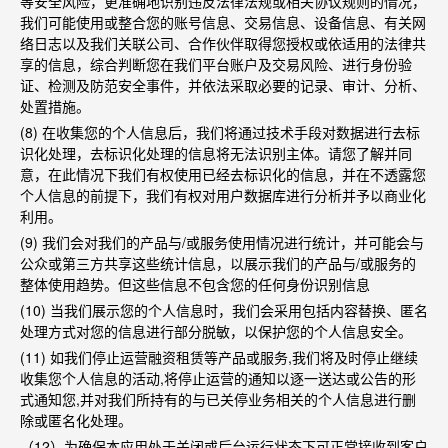
等安全风险，更准确地识别违反法律法规或相关协议规则的情况，
我们可能使用或整合您的账号信息、交易信息、设备信息、有关网
络日志以及我们关联公司、合作伙伴取得您授权或依适用的法律共
享的信息，综合判断您在我们平台账户及交易风险、进行身份验
证、检测及防范安全事件，并依法采取必要的记录、审计、分析、
处置措施。
(8)
在收集您的个人信息后，我们将通过技术手段对数据进行去标
识化处理，去标识化处理的信息将无法识别主体。请您了解并同
意，在此情况下我们有权使用已经去标识化的信息，并在不透露您
个人信息的前提下，我们有权对用户数据库进行分析并予以商业化
利用。
(9)
我们会对我们的产品与
/
或服务使用情况进行统计，并可能会与
公众或第三方共享这些统计信息，以展示我们的产品与
/
或服务的
整体使用趋势。但这些信息不包含您的任何身份识别信息
(10)
当我们展示您的个人信息时，我们会采用包括内容替换、匿名
处理方式对您的信息进行部分脱敏，以保护您的个人信息安全。
(11)
如我们停止运营融资租赁等产品或服务
,
我们将及时停止继续
收集您个人信息的活动
,
将停止运营的通知以逐一送达或公告的形
式通知您
,
并对我们所持有的与已关停业务相关的个人信息进行删
除或匿名化处理。
（
12
）为确保本应用处于关闭或后台运行状态下可正常接收到客户