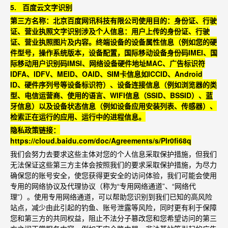
5.
百度云文字识别
第三方名称：北京百度网讯科技有限公司
使用目的：身份证、行驶
证、营业执照文字识别
涉及个人信息：用户上传的身份证、行驶
证、营业执照图片及内容。终端设备的设备属性信息（例如您的硬
件型号，操作系统版本，设备配置，国际移动设备身份码IMEI
、国
际移动用户识别码IMSI
、网络设备硬件地址MAC
、广告标识符
IDFA
、IDFV
、MEID
、OAID
、SIM
卡信息如ICCID
、Android
ID
、硬件序列号等设备标识符）、设备连接信息（例如浏览器的类
型、电信运营商、使用的语言、WIFI
信息（SSID
、BSSID
）、蓝
牙信息）以及设备状态信息（例如设备应用安装列表、传感
器）、
检索正在运行的应用、运行中的进程信息。
隐私政策链接：
https://cloud.baidu.com/doc/Agreements/s/Plr0fi68q
我们会努力去要求这些主体对您的个人信息采取保护措施，但我们
无法保证这些第三方主体会按照我们的要求采取保护措施，为尽力
确保您的账号安全，使您获得更安全的访问体验，我们可能会使用
专用的网络协议及代理协议（称为“
专用网络通道”
、“
网络代
理”
）。使用专用网络通道，可以帮助您识别到我们已知的高风险
站点，减少由此引起的钓鱼、账号泄露等风险，同时更有利于保障
您和第三方的共同权益，阻止不法分子篡改您和您希望访问的第三