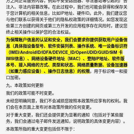
方之间正常服务内容，例如不安全路由器、非法基站等引起的
广告
注入、非法内容篡改等。在此过程中，我们也可能会获得和保存关
于您计算机的相关信息，比如IP
地址、硬件ID
。此外，我们建议您
与他们联系以获得关于他们的隐私权政策的详细情况。如您发现这
些第三方创建的网页或第三方开发的应用程序存在风险时，建议您
终止相关操作以保护您的合法权益。
为保障账户信息的认证和安全，我们会要求你提供获取用户设备信
息（具体指设备型号、软件安装列表、操作系统、唯
一设备标识符
（IMEI/AndroidID/IDFA/DEVICE_ID/OpenUDID/GUID/SIM
卡
IMSI
信息）、网络设备硬件地址（MAC
）、登陆IP
地址、软件版
本号、接入网络的方式、类型和状态、网络质量数据、设备加速器
（如重力感应设备）、操作日志信息）的权限
，用于标识唯一和接
口加密。
九、本政策如何更新
我们的政策可能不时变更。
未经您明确同意，我们不会减损您按照本政策所应享有的权利。我
们会在本页面上发布对本政策所做的任何变更。
对于重大变更，我们还会提供更为显著的通知（包括对于某些服
务，我们会通过电子邮件发送通知，说明政策的具体变更内容）。
本政策所指的重大变更包括但不限于：