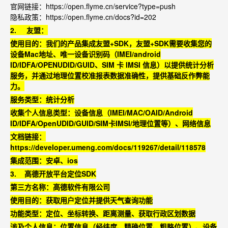
官网链接：
https://open.flyme.cn/service?type=push
隐私政策：
https://open.flyme.cn/docs?id=202
2.
友盟：
使用目的：我们的产品集成友盟+SDK
，友盟+SDK
需要收集您的
设备Mac
地址、唯一设备识别码（IMEI/android
ID/IDFA/OPENUDID/GUID
、SIM
卡 IMSI
信息）以提供统计分析
服务，并通过地理位置校准报表数据准确性，提供基础反作弊能
力。
服务类型：统计分析
收集个人信息类型：设备信息（IMEI/MAC/OAID/Android
ID/IDFA/OpenUDID/GUID/SIM
卡IMSI/
地理位置等）、网络信息
文档链接：
https://developer.umeng.com/docs/119267/detail/118578
集成范围：安卓、ios
3.
高德开放平台定位SDK
第三方名称：高德软件有限公司
使用目的：获取用户定位并提供天气查询功能
功能类型：定位、坐标转换、距离测量、获取行政区划数据
涉及个人信息：位置信息（经纬度、精确位置、粗略位置）、设备