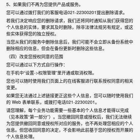
5
、如果我们不再为您提供产品或服务。
您可以通过拨打我们的客服电话
021-22300201
提出删除请求。
若我们决定响应您的删除请求，我们还将同时通知从我们获得您的
个人信息的实体，要求其及时删除，除非法律法规另有规定，或这
些实体获得您的独立授权。
当您从我们的服务中删除信息后，我们可能不会立即从备份系统中
删除相应的信息，但会在备份更新时删除这些信息。
（四）改变您授权同意的范围
您可以通过以下方式自行操作：
在手机中
“
设置
->
权限管理
”
里开通或取消权限。
您也可以随时使用我们页面上的在线客服进行联系授权同意的相关
变更。
如果您无法通过上述链接更正这些个人信息，您可以随时使用我们
的
Web
表单联系，或拨打电话
021-22300201
。
请您理解，每个业务功能需要一些基本的个人信息才能得以完成
（见本政策
“
第一部分
”
）。当您撤回同意或授权后，我们无法继续
为您提供撤回同意或授权所对应的服务，也不再处理您相应的个人
信息。但您收回同意的决定，不会影响此前基于您的授权而开展的
个人信息处理。