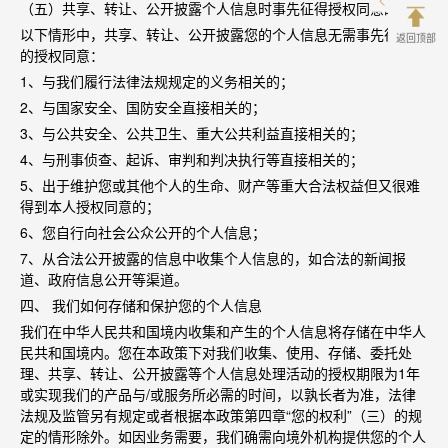
（五）共享、转让、公开披露个人信息时事先征得授权同意的例外
以下情形中，共享、转让、公开披露您的个人信息无需事先征得您
返回顶部
的授权同意：
1
、与我们履行法律法规规定的义务相关的；
2
、与国家安全、国防安全直接相关的；
3
、与公共安全、公共卫生、重大公共利益直接相关的；
4
、与刑事侦查、起诉、审判和判决执行等直接相关的；
5
、出于维护您或其他个人的生命、财产等重大合法权益但又很难
得到本人授权同意的；
6
、您自行向社会公众公开的个人信息；
7
、从合法公开披露的信息中收集个人信息的，如合法的新闻报
道、政府信息公开等渠道。
四、 我们如何存储和保护您的个人信息
我们在中华人民共和国境内收集和产生的个人信息将存储在中华人
民共和国境内。您在本政策下对我们收集、使用、存储、委托处
理、共享、转让、公开披露等个人信息处理活动的授权期限为
1
年
或实现我们的产品与
/
或服务所必需的时间，以孰长者为准，法律
法规及监管另有规定或者根据本政策第四章
“
您的权利
”
（三）的规
定的情形除外。如因业务需要，我们确需向境外机构提供您的个人