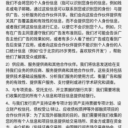
我们不会将您的个人身份信息（指可以识别您身份的信息，例如姓
名或电子邮箱，通过这些信息可以联系到您或识别您的身份）与提
供广告、分析服务的合作伙伴共享。我们会向这些合作伙伴提供有
关其广告覆盖面和有效性的信息，而不会提供您的个人身份信息，
或者我们将这些信息进行汇总，以便它不会识别您个人。例如，只
有在广告主同意遵守我们的广告发布准则后，我们才可能会告诉广
告主他们广告的效果如何，或者有多少人看了他们广告或在看到广
告后安装了应用，或者向这些合作伙伴提供不能识别个人身份的人
口统计信息（例如
“
位于北京的
25
岁男性，喜欢软件开发
”
），帮助
他们了解其受众或顾客。
2
）供应商、服务提供商和其他合作伙伴。我们将信息发送给在支
持我们业务的供应商、服务提供商和其他合作伙伴，这些支持包括
提供技术基础设施服务、分析我们服务的使用方式、衡量广告和服
务的有效性、提供客户服务、支付便利或进行学术研究和调查。
3
、与专项资金、受托支付、开立票据的银行共享：我们需要将我
们收集的您的所有个人信息和项目信息提供给银行。
4
、与我们发行资产支持证券专项计划
/
资产支持票据专项计划、设
立财产权信托、债权受让
/
转让、应收债权质押等外部融资项目的
合作伙伴共享：为了实现外部融资的目的，我们需要将我们收集的
您的所有个人信息和项目信息提供给交易场所、资金方或潜在资金
方、中介机构（包括证券交易所、中国银行间市场交易商协会、证