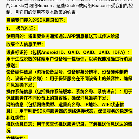
的
Cookie
或网络
Beacon
，这些
Cookie
或网络
Beacon
不受我们的控
制，且它们的使用不受本政策的约束。
目前我们接入的
SDK
目录如下：
1.
极光推送：
使用目的：将重要业务通知通过
APP
消息推送形式传达给您
收集个人信息类型：
设备标识符（包括
Android ID
、
GAID
、
OAID
、
UAID
、
IDFA
）：
用于生成脱敏的终端用户设备唯一性标识，以确保能准确进行消息
推送；
设备硬件信息（包括设备型号、设备屏幕分辨率、设备硬件制造
商、设备产品名称）：用于保证服务在不同设备上的兼容性，确保
消息准确下发；
操作系统信息（包括操作系统版本、系统名称、系统语言）：用于
保证服务在不同设备上的兼容性，确保消息准确下发；
网络信息（包括网络类型、运营商名称、
IP
地址、
WIFI
状态信
息）：用于判断
SDK
与服务器的网络连接状态，保证服务的稳定性
和连续性；
推送信息日志：用于您查询推送服务记录，了解推送信息送达的情
况
文档链接：