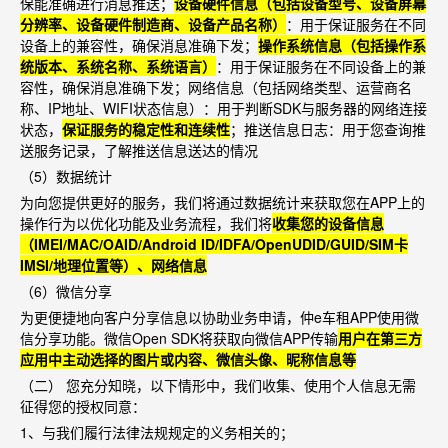
保能准确进行消息推送；
设备硬件信息（包括设备型号、设备屏幕
分辨率、设备硬件制造商、设备产品名称）
：用于保证服务在不同
设备上的兼容性，确保消息准确下发；
操作系统信息（包括操作系
统版本、系统名称、系统语言）
：用于保证服务在不同设备上的兼
容性，确保消息准确下发；网络信息（包括网络类型、运营商名
称、
IP
地址、
WIFI
状态信息）：用于判断
SDK
与服务器的网络连接
状态，
保证服务的稳定性和连续性
；推送信息日志：用于您查询推
送服务记录，了解推送信息送达的情况
（
5
）数据统计
为向您提供更好的服务，我们将通过数据统计来获取您在
APP
上的
操作行为以优化功能及业务流程，我们将
收集您的设备信息
（
IMEI/MAC/OAID/Android ID/IDFA/OpenUDID/GUID/SIM
卡
IMSI/
地理位置等）、网络信息
（
6
）微信分享
为更便捷地向客户分享信息以协助业务申请，仲
e
车租
APP
使用微
信分享功能。微信
Open SDK
将获取向微信
APP
传输
用户在第三方
应用中主动选择的图片或内容、微信头像、昵称信息等
（二） 您充分知晓，以下情形中，我们收集、使用个人信息无需
征得您的授权同意：
1
、与我们履行法律法规规定的义务相关的；