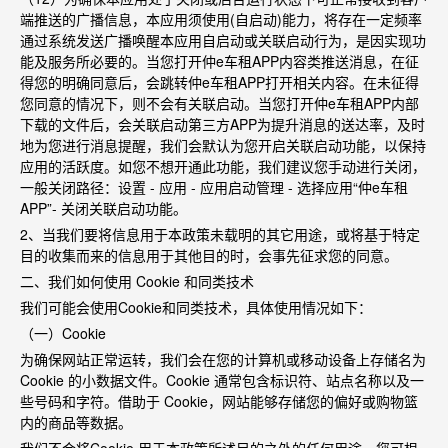
端推送的广播信息，本应用须使用
(
自启动
)
能力，将存在一定频率
通过系统发送广播唤醒本应用自启动或关联启动行为，是因实现功
能及服务所必要的。当您打开仲
e
车租
APP
内容类推送消息，在征
得您的明确同意后，会跳转仲
e
车租
APP
打开相关内容。在未征得
您同意的情况下，则不会有关联启动。当您打开仲
e
车租
APP
内部
下载的文件后，会关联启动第三方
APP
为提升消息的送达率，及时
地为您进行消息提醒，我们会默认为您开启关联启动功能，以保持
应用的活跃度。如您不想开通此功能，我们建议您手动进行关闭，
一般关闭路径：设置
-
应用
-
应用启动管理
-
选择应用
“
仲
e
车租
APP”-
关闭关联启动功能。
2
、当我们要将信息用于本政策未载明的其它用途，或将基于特定
目的收集而来的信息用于其他目的时，会事先征求您的同意。
二、我们如何使用
Cookie
和同类技术
我们可能会使用
Cookie
和同类技术，具体使用情况如下：
（一）
Cookie
为确保网站正常运转，我们会在您的计算机或移动设备上存储名为
Cookie
的小数据文件。
Cookie
通常包含标识符、站点名称以及一
些号码和字符。借助于
Cookie
，网站能够存储您的偏好或购物篮
内的商品等数据。