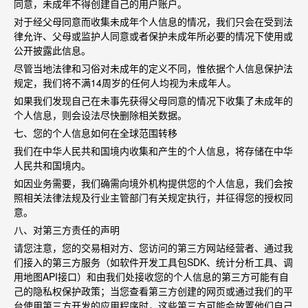
同意，未成年不得创建自己的用户账户。
对于经父母同意而收集未成年个人信息的情况，我们只会在受到法
律允许、父母或监护人同意或者保护未成年所必要的情况下使用或
公开披露此信息。
尽管当地法律和习俗对未成年的定义不同，惟依据个人信息保护法
规定，我们将不满
14
周岁的任何人均视为未成年人。
如果我们发现自己在未事先获得父母同意的情况下收集了未成年的
个人信息，则会设法尽快删除相关数据。
七、您的个人信息如何在全球范围转移
我们在中华人民共和国境内收集和产生的个人信息，将存储在中华
人民共和国境内。
如因业务需要，我们确需向境外机构提供您的个人信息，我们会按
照相关法律法规及行业主管部门有关规定执行，并征得您的授权同
意。
八、对第三方责任的声明
请您注意，您的交易相对方、您访问的第三方网站经营者、通过我
们接入的第三方服务（如软件开发工具包
SDK
、统计分析工具、调
用地图
API
接口）和由我们处接收您的个人信息的第三方可能有自
己的隐私权保护政策；当您查看第三方创建的网页或通过我们的平
台使用第三方开发的应用程序时，这些第三方可能会放置他们自己