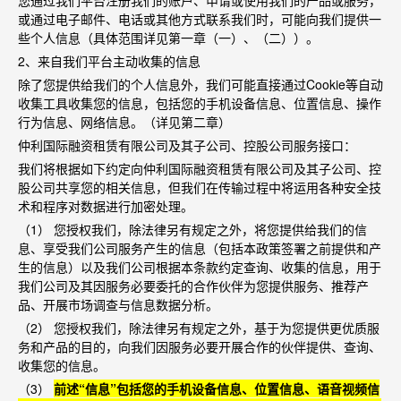
您通过我们平台注册我们的账户、申请或使用我们的产品或服务，
或通过电子邮件、电话或其他方式联系我们时，可能向我们提供一
些个人信息（具体范围详见第一章（一）、（二））。
2
、来自我们平台主动收集的信息
除了您提供给我们的个人信息外，我们可能直接通过
Cookie
等自动
收集工具收集您的信息，包括您的手机设备信息、位置信息、操作
行为信息、网络信息。（详见第二章）
仲利国际融资租赁有限公司及其子公司、控股公司服务接口：
我们将根据如下约定向仲利国际融资租赁有限公司及其子公司、控
股公司共享您的相关信息，但我们在传输过程中将运用各种安全技
术和程序对数据进行加密处理。
（
1
） 您授权我们，除法律另有规定之外，将您提供给我们的信
息、享受我们公司服务产生的信息（包括本政策签署之前提供和产
生的信息）以及我们公司根据本条款约定查询、收集的信息，用于
我们公司及其因服务必要委托的合作伙伴为您提供服务、推荐产
品、开展市场调查与信息数据分析。
（
2
） 您授权我们，除法律另有规定之外，基于为您提供更优质服
务和产品的目的，向我们因服务必要开展合作的伙伴提供、查询、
收集您的信息。
（
3
）
前述
“
信息
”
包括您的手机设备信息、位置信息、语音视频信