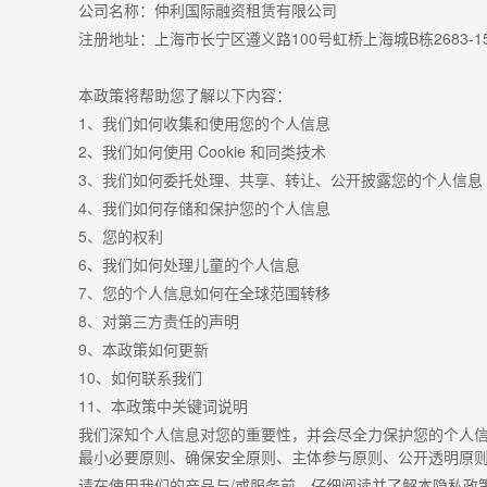
公司名称：仲利国际融资租赁有限公司
注册地址：上海市长宁区遵义路
100
号虹桥上海城
B
栋
2683-1
本政策将帮助您了解以下内容：
1
、我们如何收集和使用您的个人信息
2
、我们如何使用
Cookie
和同类技术
3
、我们如何委托处理、共享、转让、公开披露您的个人信息
4
、我们如何存储和保护您的个人信息
5
、您的权利
6
、我们如何处理儿童的个人信息
7
、您的个人信息如何在全球范围转移
8
、对第三方责任的声明
9
、本政策如何更新
10
、如何联系我们
11
、本政策中关键词说明
我们深知个人信息对您的重要性，并会尽全力保护您的个人
最小必要原则、确保安全原则、主体参与原则、公开透明原
请在使用我们的产品与
/
或服务前，仔细阅读并了解本隐私政