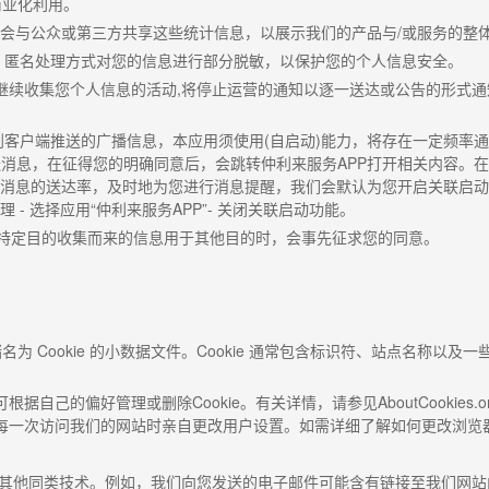
商业化利用。
会与公众或第三方共享这些统计信息，以展示我们的产品与
/
或服务的整
、匿名处理方式对您的信息进行部分脱敏，以保护您的个人信息安全。
继续收集您个人信息的活动
,
将停止运营的通知以逐一送达或公告的形式通
到客户端推送的广播信息，本应用须使用
(
自启动
)
能力，将存在一定频率通
送消息，在征得您的明确同意后，会跳转仲利来服务
APP
打开相关内容。在
消息的送达率，及时地为您进行消息提醒，我们会默认为您开启关联启动
理
-
选择应用
“
仲利来服务
APP”-
关闭关联启动功能。
特定目的收集而来的信息用于其他目的时，会事先征求您的同意。
储名为
Cookie
的小数据文件。
Cookie
通常包含标识符、站点名称以及一
可根据自己的偏好管理或删除
Cookie
。有关详情，请参见
AboutCookies.o
每一次访问我们的网站时亲自更改用户设置。如需详细了解如何更改浏览
其他同类技术。例如，我们向您发送的电子邮件可能含有链接至我们网站