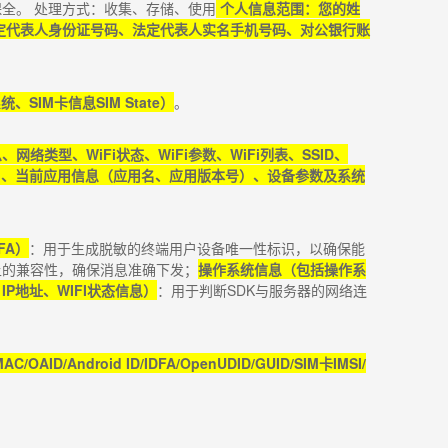
全。 处理方式：收集、存储、使用
个人信息范围：您的姓
定代表人身份证号码、法定代表人实名手机号码、对公银行账
系统、
SIM
卡信息
SIM State
）
。
息、网络类型、
WiFi
状态、
WiFi
参数、
WiFi
列表、
SSID
、
）、当前应用信息（应用名、应用版本号）、设备参数及系统
FA
）
：用于生成脱敏的终端用户设备唯一性标识，以确保能
上的兼容性，确保消息准确下发；
操作系统信息（包括操作系
、
IP
地址、
WIFI
状态信息）
：用于判断
SDK
与服务器的网络连
MAC/OAID/Android ID/IDFA/OpenUDID/GUID/SIM
卡
IMSI/