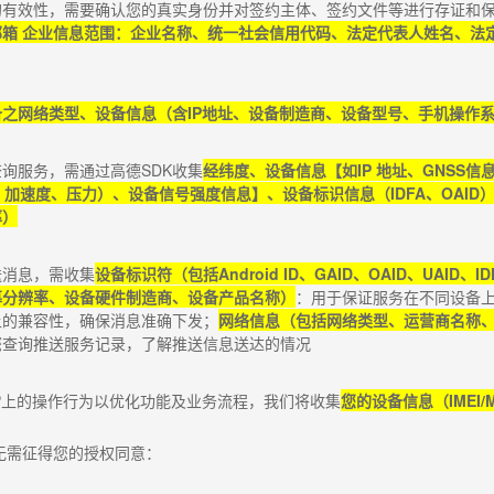
有效性，需要确认您的真实身份并对签约主体、签约文件等进行存证和保
箱 企业信息范围：企业名称、统一社会信用代码、法定代表人姓名、法
备之网络类型、设备信息（含
IP
地址、设备制造商、设备型号、手机操作
查询服务，需通过高德
SDK
收集
经纬度、设备信息【如
IP
地址、
GNSS
信
、加速度、压力）、设备信号强度信息】、设备标识信息（
IDFA
、
OAID
率）
送消息，需收集
设备标识符（包括
Android ID
、
GAID
、
OAID
、
UAID
、
ID
幕分辨率、设备硬件制造商、设备产品名称）
：用于保证服务在不同设备
上的兼容性，确保消息准确下发；
网络信息（包括网络类型、运营商名称
您查询推送服务记录，了解推送信息送达的情况
P
上的操作行为以优化功能及业务流程，我们将收集
您的设备信息（
IMEI/
无需征得您的授权同意：