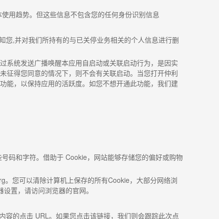
体使用趋势。但这些信息不包含您的任何身份识别信息
知您
,
并对我们所持有的与已关停业务相关的个人信息进行删
过系统发送广播唤醒本应用自启动或关联启动行为，是因实
未征得您同意的情况下，则不会有关联启动。当您打开仲利
功能，以保持应用的活跃度。如您不想开通此功能，我们建
些号码和字符。借助于
Cookie
，网站能够存储您的偏好或购物
rg
。您可以清除计算机上保存的所有
Cookie
，大部分网络浏
器设置，请访问浏览器的官网。
内容的点击
URL
。如果您点击该链接，我们则会跟踪此次点