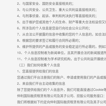
2
、与国家安全、国防安全直接相关的；
3
、与公共安全、公共卫生、重大公共利益直接相关的；
4
、与刑事侦查、起诉、审判和判决执行等直接相关的；
5
、出于维护您或其他个人的生命、财产等重大合法权益但又
6
、所涉及的个人信息是您自行向社会公众公开的；
7
、从合法公开披露的信息中收集的您的个人信息的，如合法
8
、根据您的要求签订和履行合同所必需的；
9
、维护所提供的产品或服务的安全稳定运行所必需的，例如
10
、个人信息控制者为新闻单位，且其开展合法的新闻报道
11
、个人信息控制者为学术研究机构，出于公共利益开展统
（三）我们如何收集个人信息
1
、您直接提供给我们的信息
您通过我们平台注册我们的账户、申请或使用我们的产品或
2
、来自我们平台主动收集的信息
除了您提供给我们的个人信息外，我们可能直接通过
Cookie
仲利国际融资租赁有限公司及其子公司、控股公司服务接口
我们将根据如下约定向仲利国际融资租赁有限公司及其子公