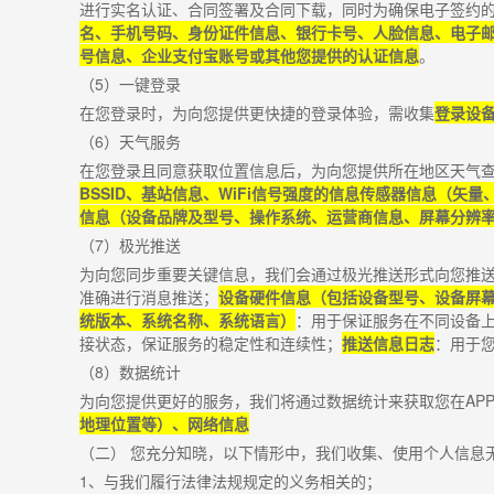
进行实名认证、合同签署及合同下载，同时为确保电子签约的
名、手机号码、身份证件信息、银行卡号、人脸信息、电子邮
号信息、企业支付宝账号或其他您提供的认证信息
。
（
5
）一键登录
在您登录时，为向您提供更快捷的登录体验，需收集
登录设
（
6
）天气服务
在您登录且同意获取位置信息后，为向您提供所在地区天气
BSSID
、基站信息、
WiFi
信号强度的信息传感器信息（矢量
信息（设备品牌及型号、操作系统、运营商信息、屏幕分辨
（
7
）极光推送
为向您同步重要关键信息，我们会通过极光推送形式向您推
准确进行消息推送；
设备硬件信息（包括设备型号、设备屏
统版本、系统名称、系统语言）
：用于保证服务在不同设备
接状态，保证服务的稳定性和连续性；
推送信息日志
：用于
（
8
）数据统计
为向您提供更好的服务，我们将通过数据统计来获取您在
AP
地理位置等）、网络信息
（二） 您充分知晓，以下情形中，我们收集、使用个人信息
1
、与我们履行法律法规规定的义务相关的；