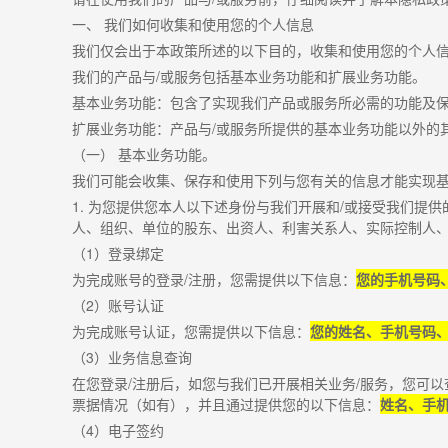
一、 我们如何收集和使用您的个人信息
我们仅会出于本政策所述的以下目的，收集和使用您的个人
我们的产品与
/
或服务包括基本业务功能和扩展业务功能。
基本业务功能：包含了实现我们产品或服务所必需的功能及
扩展业务功能：产品与
/
或服务所提供的基本业务功能以外的
（一） 基本业务功能。
我们可能会收集、保存和使用下列与您有关的信息才能实现
1.
为您提供您本人以下述身份与我们开展和
/
或接受我们提供
人、组织、单位的股东、出资人、利害关系人、实际控制人、
（
1
）登录绑定
为完成账号的登录
/
注册，您需提供以下信息：
您的手机号码
（
2
）账号认证
为完成账号认证，您需提供以下信息：
您的姓名、手机号码
（
3
）业务信息查询
在您登录
/
注册后，如您与我们已开展相关业务
/
服务，您可以
票据情况（如有），并且通过提供您的以下信息：
姓名、手
（
4
）电子签约