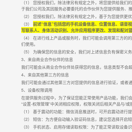
（
1
） 您授权我们，除法律另有规定之外，将您提供给我们
于我们公司及其因服务必要委托的合作伙伴为您提供服务、
（
2
） 您授权我们，除法律另有规定之外，基于为您提供更
（
3
）
前述
“
信息
”
包括您的手机设备信息、位置信息、语音视
写联系人、身体活动识别、允许应用程序更改、发现和配对
（
4
） 在进行线上产品或服务时，我们可能会调用第三方的
们使用。
（
5
） 为确保您的信息的安全，我们对上述信息负有保密义
3
、来自商业合作伙伴的信息
我们可能会从商业合作伙伴处获得您的信息，信息类型不会
4
、来自其他第三方的信息
我们可能会通过其他第三方对您提供的信息进行验证，或者
5
、设备权限调用
在提供服务过程中，为了保证您能正常使用产品功能，我们
“
设置
-
权限管理
”
中关闭相应权限，权限关闭后相关产品与
/
或
（
1
） 基于震动的功能：微信消息推送时，可开启震动进行
（
2
） 短信：为方便自动输入验证码信息，建议您选择开启
（
3
） 手机状态、启用存储读取权限：为了能正常读取设备