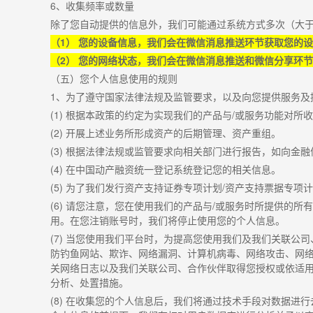
6
、收集频率或数量
除了您自动提供的信息外，我们可能通过系统方式多次（大
（
1
） 您的设备信息，我们会在微信消息推送环节获取您的
（
2
） 您的网络状态，我们会在微信消息推送和微信分享环
（五）您个人信息使用的规则
1
、为了遵守国家法律法规及监管要求，以及向您提供服务及
(1)
根据本政策的约定为实现我们的产品与
/
或服务功能对所收
(2)
开展上述业务所形成资产的后期管理、资产重组。
(3)
根据法律法规或监管要求向相关部门进行报告，如向金融
(4)
在中国动产融资统一登记系统登记您的相关信息。
(5)
为了我们发行资产支持证券专项计划
/
资产支持票据专项计
(6)
请您注意，您在使用我们的产品与
/
或服务时所提供的所有
用。在您注销账号时，我们将停止使用您的个人信息。
(7)
当您使用我们平台时，为提高您使用我们及我们关联公司
防钓鱼网站、欺诈、网络漏洞、计算机病毒、网络攻击、网
关网络日志以及我们关联公司、合作伙伴取得您授权或依适
分析、处置措施。
(8)
在收集您的个人信息后，我们将通过技术手段对数据进行