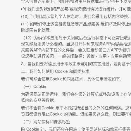
个人信息的前提下，我们有权对用户数据库进行分析并予以
(9)
我们会对我们的产品与
/
或服务使用情况进行统计，并可能
(10)
当我们展示您的个人信息时，我们会采用包括内容替换
(11)
如我们停止运营融资租赁等产品或服务
,
我们将及时停止
除或匿名化处理。
（
12
）为确保本应用处于关闭或后台运行状态下可正常接收
现功能及服务所必要的。当您打开仲利来服务
APP
内容类推
来服务
APP
内部下载的文件后，会关联启动第三方
APP
为提升
议您手动进行关闭，一般关闭路径：设置
-
应用
-
应用启动管
2
、当我们要将信息用于本政策未载明的其它用途，或将基于
二、我们如何使用
Cookie
和同类技术
我们可能会使用
Cookie
和同类技术，具体使用情况如下：
（一）
Cookie
为确保网站正常运转，我们会在您的计算机或移动设备上存
篮内的商品等数据。
我们不会将
Cookie
用于本政策所述目的之外的任何用途。您
览器都设有阻止
Cookie
的功能。但如果您这么做，则需要在
（二）网站信标和像素标签
除
Cookie
外，我们还会在网站上使用网站信标和像素标签等