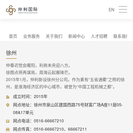
EN
首页
业务服务
关于我们
新闻中心
人才招聘
联系我们
徐州
仲春迟觉会暖阳，利商未央迎八方。
徐图点将再谋局，周海云起展锋芒。
2015年1月，仲利新设徐州分公司。作为素有“五省通衢”之称的徐
州，是淮海经济区的中心城市，被誉为“中国工程机械之都”。
成立时间：2015年
网点地址：徐州市泉山区建国西路75号财富广场A座11层05-
08&17单元
网点电话：0516-66667210
网点传真：0516-66667210、66667211