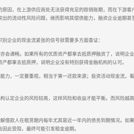
的原因，在上游供应商处无法获得充足的赊销账期，而在下游客
突出的流动性风险问题，继而影响其偿债能力，融资企业逾期甚
识别企业的现金流紧张的信号就需要多方面查证：
款亦会通畅。如果所有的优质资产都拿去抵质押融资了，说明企
资产都拿去抵质押，说明企业没有特别获得金融机构的认可。
血能力，一定要重视，相当于第一还款来源；投资活动现金流，
机构认定企业的风险较高，这样风险和收益才能平衡。而风险越
了解借款人在租赁期内每年尤其是近一年内的债务到期情况。如
会因此受阻，最终可能引发租金逾期。