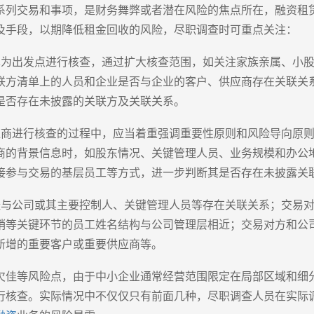
系列交易和事项，是财务舞弊或者潜在风险的焦点所在，融资租
及手段，以期降低租金回收的风险，尽职调查时可重点关注：
单为出发点进行核查，通过扩大核查范围，如关注家族亲属、小
联方清单上的人员和企业是否与企业的客户、供应商存在关联关
是否存在未披露的关联方及关联关系。
应商进行核查的过程中，应当着重强调重要性原则和风险导向原
商的背景信息时，如股东情况、关键管理人员、业务规模和办公
接参与交易的基层员工等方式，进一步判断其是否存在未披露关
经与公司或其主要控制人、关键管理人员等存在关联关系；交易
销等关键环节的员工姓名结构与公司管理层相近；交易对方和公
新增的重要客户或重要供应商等。
欠佳等风险点，由于中小企业通常经营范围限定在局部区域和细
行核查。实际情况中不仅仅只有前面几种，尽职调查人员在实际