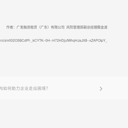
作者：广发融资租赁（广东）有限公司 风险管理部副总经理殷金波
om/c/s/v002O5BCdPf-_kCYTK--0H--H72HDjufWhqHJaJX8--xZAPOIpY_
构如何助力企业走出困境？