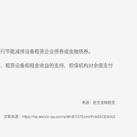
发行节能减排设备租赁企业债券或金融债券。
信、租赁设备和租金收益的支持、担保机构对余值支付
来源：民生金融租赁
文章来源：https://mp.weixin.qq.com/s/WnB7G7ExmlrPnk53OE9iAQ