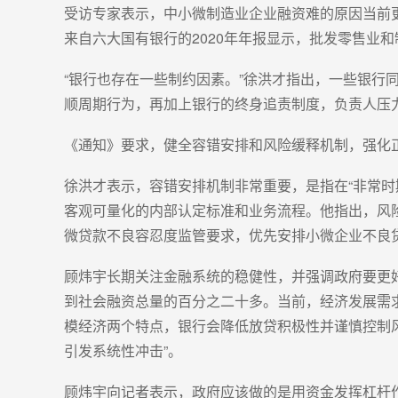
受访专家表示，中小微制造业企业融资难的原因当前
来自六大国有银行的2020年年报显示，批发零售业和
“银行也存在一些制约因素。”徐洪才指出，一些银
顺周期行为，再加上银行的终身追责制度，负责人压
《通知》要求，健全容错安排和风险缓释机制，强化
徐洪才表示，容错安排机制非常重要，是指在“非常
客观可量化的内部认定标准和业务流程。他指出，风
微贷款不良容忍度监管要求，优先安排小微企业不良
顾炜宇长期关注金融系统的稳健性，并强调政府要更
到社会融资总量的百分之二十多。当前，经济发展需
模经济两个特点，银行会降低放贷积极性并谨慎控制
引发系统性冲击”。
顾炜宇向记者表示，政府应该做的是用资金发挥杠杆