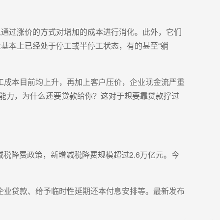
。
以通过涨价的方式对增加的成本进行消化。此外，它们
业基本上已经处于停工或半停工状态，有的甚至“躺
工成本目前均上升，再加上客户压价，企业现金流严重
款能力，为什么还要贷款给你？这对于想要靠贷款撑过
减税降费政策，新增减税降费规模超过2.6万亿元。今
企业贷款、给予临时性延期还本付息安排等。最新发布