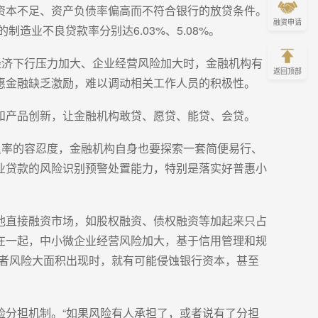
资本不足、资产负债率偏高而不符合银行的放贷条件。
融资申请
造业不良贷款率分别达6.03%、5.08%。
经济下行压力加大、企业经营风险加大时，金融机构有
返回顶部
惠金融缺乏激励，难以调动相关工作人员的积极性。
和产品创新，让金融机构敢贷、愿贷、能贷、会贷。
良率的容忍度，金融机构自身也要探索一套简便易行、
业贷款的风险识别预警处置能力，特别是落实好普惠小
他直接融资市场，如股权融资、债权融资等加起来只占
在一起，中小微企业经营风险加大，基于信用管理和规
或者风险大面积出现时，就有可能侵蚀银行资本，甚至
险分担机制。“如果风险有人承担了，或者说有了分担