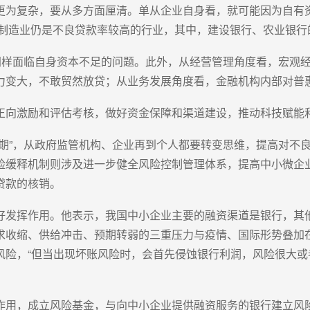
更为复杂，要从多方面厘清。单从企业自身看，就可能因为自有
制造业仍是不良贷款率较高的行业，其中，建设银行、农业银行的制
行同样面临自身资本不足的问题。此外，从经营管理角度看，宏观
力变大，不敢贸然放贷；从业务发展角度看，金融机构内部对普
正向激励和评估考核，做好资金保障和渠道建设，推动科技赋能
时期”，从政府监管机构、企业再到个人都要转变思维，提高对不
险缓释机制则涉及进一步健全风险控制管理体系，提高中小微企
贷款的核销。
好发挥作用。他表示，我国中小企业主要的融资渠道是银行，其
求收缩、供给冲击、预期转弱的三重压力与疫情、国际形势叠加
风险，“但当出现坏账风险时，会首先侵蚀银行利润，风险很大
作用，成立风险基金，与向中小企业提供融资服务的银行建立风