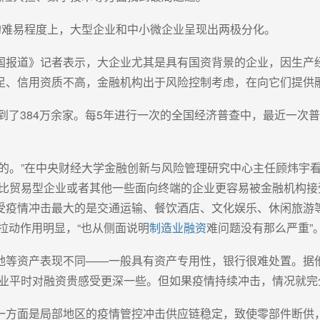
的难易程度上，大型企业和中小微企业呈现出两极分化。
国报道》记者表示，大企业尤其是具有国资背景的企业，因生产
足、信用资质不高，金融机构出于风险控制考虑，在向它们提供
到了384万余家。每5年进行一次的全国经济普查中，最近一次普查
出的。”在中央财经大学金融创新与风险管理研究中心主任顾炜宇
往比贸易型企业或者其他一些面向终端的企业更容易被金融机构接
受疫情冲击最大的是交通运输、餐饮酒店、文化娱乐、休闲旅游等
拉动作用明显，“也从侧面说明
制造业融资
难问题没有那么严重”
地等资产表现不同——一般具有资产专用性，银行很难处置。据
企业平时对融资贵感受更深一些。但如果疫情持续冲击，情况就完
一方面是局部地区的疫情管控冲击供应链稳定，致使零部件断供