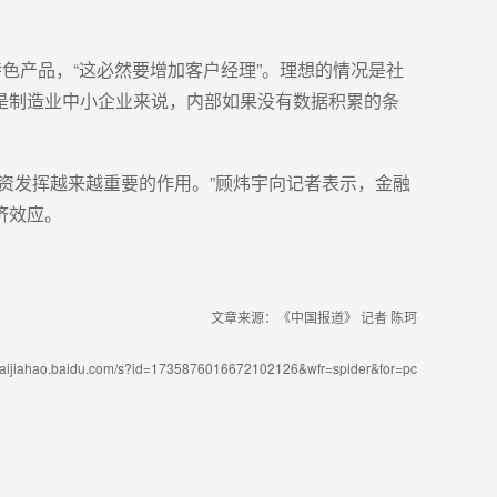
色产品，“这必然要增加客户经理”。理想的情况是社
是制造业中小企业来说，内部如果没有数据积累的条
资发挥越来越重要的作用。”顾炜宇向记者表示，金融
济效应。
文章来源：《中国报道》 记者 陈珂
/baijiahao.baidu.com/s?id=1735876016672102126&wfr=spider&for=pc