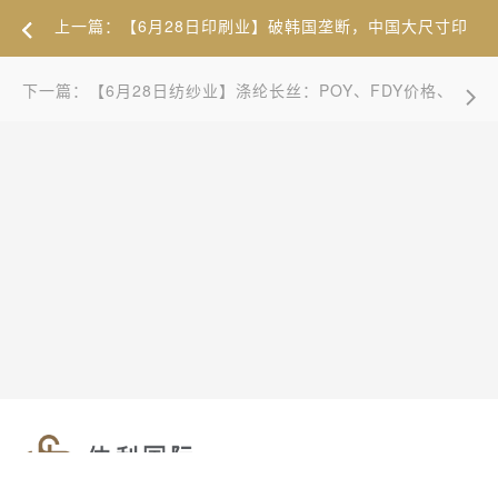
上一篇：【6月28日印刷业】破韩国垄断，中国大尺寸印
刷OLED量产在望
下一篇：【6月28日纺纱业】涤纶长丝：POY、FDY价格、
价差及DTY价格上涨 ​