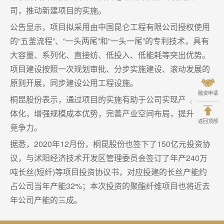
司，推动新建项目的实施。
公告显示，项目拟采用由中国昆仑工程有限公司授权使用
的“五釜流程”、“一头两尾”和“一头一尾”的专利技术，具有
大容量、系列化、直接纺、低投入、低能耗等突出优势。
项目建设按照一次规划审批、分步实施建设、滚动发展的
原则开展，同步建设公用工程设施。
融资申请
桐昆股份表示，通过项目的实施有助于公司实现产业链一
体化，增强规模成本优势，完善产业空间布局，提升企业
返回顶部
竞争力。
据悉，2020年12月份，桐昆股份也签下了150亿元投资协
议，与沭阳经济技术开发区管理委员会签订了年产240万
吨长丝(短纤)等项目投资协议书，对应投建的长丝产能约
占公司当年产能32%；本次投资的聚酯纤维项目也将近去
年公司产能的三成。