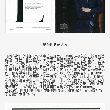
福布斯总裁封面
《福布斯》杂志报导引述辜总裁提及，中租的强项就在于找寻利基
市场，并把小事业做大。专访中，辜总裁讲述了自己的成长与学习
过程、公司的经营策略，并分享了自己兴趣所在的特色事业，包括
中租泰乐瓦的葡萄酒、总裁牛肉面店等等内容。除此之外，对于在
中国大陆的仲利国际租赁有限公司，现在在中国大陆拥有49家分公
司，他希望仲利的版图可以进一步扩张。辜总裁的目标是到2030
年，将仲利的业务布局扩大一倍以上，达到120个办事处，并将仲
利在投资组合中所占的份额提高到一半。辜总裁表示，租赁行业在
中国的发展十分迅猛，在2019年，中国大陆2540亿美元的租赁市
场经历了20%的增长。但根据英国咨询公司White Clarkes在
《2020年世界租赁年鉴》中的数据显示，租赁市场目前仍仅相当
于总投资市场的7%。