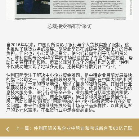
总裁接受福布斯采访
自2016年以来，中国对所谓影子银行与个人贷款实施了限制，这
也推动了租赁业务的发展。尽管此举旨在减缓中国不断上升的债务
负担，但它也让小公司缺乏资金，使它们转向仲利等传统租赁公
司。仲利借助母公司40余年的市场经验建立了专业的风控模型，帮
助自身管理违约风险。但辜总裁对多元化的偏好也是关键：“仲利
不仅成功地实现了地域多元化，还将风险分散到各个行业。”
仲利国际专注于解决中小企业资金难题，是中租企业目前发展最快
的旗下公司之一。通过前阶段的发展，仲利国际在中国大陆的租赁
行业具备了一定的市场地位，展现了自身的独特优势。其服务行业
包括农林牧渔业、工业、建筑业、餐饮业、信息传输业、软件和信
息技术服务业、医疗行业等全产业，业务模式包括直接融资租赁、
旧品回租、贸易赊销、商业保理等，通过多种灵活的业务操作手
段，帮助长期被“融资难”问题制约的中小企业破解运营中存在的资
金问题。未来仲利将继续拓展经营市场与产品多样性，以此满足客
户的多元化需求，在租赁行业中走得更高更远。
上一篇：仲利国际关系企业中租迪和完成新台币60亿元联
贷案