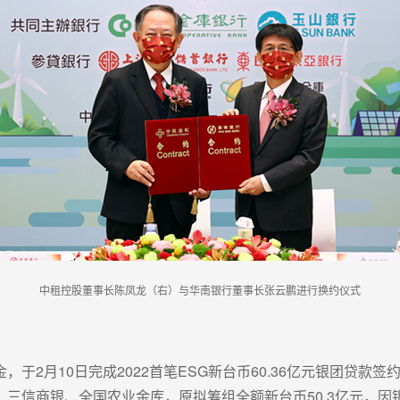
中租控股董事长陈凤龙（右）与华南银行董事长张云鹏进行换约仪式
于2月10日完成2022首笔ESG新台币60.36亿元银团贷
三信商银、全国农业金库，原拟筹组全额新台币50.3亿元，因银