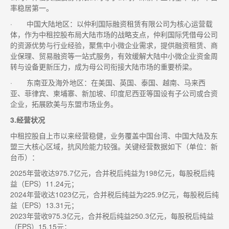
率稳居第一。
· 中国大陆地区：以仲利国际融资租赁有限公司为核心运营载
体，作为中租控股布局大陆市场的战略支点，仲利国际凭借母公司
的资源优势与行业经验，聚焦中小微企业需求，提供融资租赁、商
业保理、贸易融资等一站式服务，有效缓解大陆中小微企业资金周
转与设备更新压力，成为母公司衔接大陆市场的重要桥梁。
· 东南亚及海外地区：在美国、英国、泰国、越南、马来西
亚、菲律宾、柬埔寨、新加坡、印度尼西亚等国设有子公司或合资
企业，拓展欧美与东盟市场业务。
3.经营状况
中租控股自上市以来经营稳健，业务覆盖中国台湾、中国大陆及东
盟三大核心区域，抗风险能力较强。关键经营数据如下（单位：新
台币）：
2025年营收达975.7亿元，合并税后纯益为198亿元，每股税后纯
益（EPS）11.24元；
2024年营收达1023亿元，合并税后纯益为225.9亿元，每股税后纯
益（EPS）13.31元；
2023年营收975.3亿元，合并税后纯益250.3亿元，每股税后纯益
（EPS）15.15元；