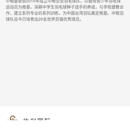
中租基金会2015年成立中租企业羽毛球队，以栽培青少年羽毛球
运动员为根基，深耕中学生羽毛球种子选手的养成，与学校建教合
作，建立系列专业的系列训练，为中国台湾羽坛奠定根基。中租羽
球队迄今已培育出20名世界百强优秀球员。