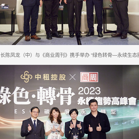
长陈凤龙（中）与《商业周刊》携手举办 “绿色转骨—永续生态