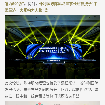
响力500强”
。同时，
仲利国际陈凤龙董事长也被授予“中
国经济十大影响力人物”奖
。
此次论坛，陈坤明总经理也接受了远程采访，就仲利国际
发展优势、未来布局等问题展开了回答，就能耗双控、碳
达峰、碳中和、绿色租赁等热门话题表达看法。